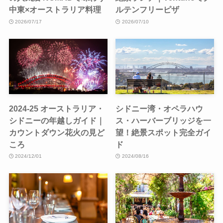
中東×オーストラリア料理
ルテンフリーピザ
2026/07/17
2026/07/10
2024-25 オーストラリア・
シドニー湾・オペラハウ
シドニーの年越しガイド｜
ス・ハーバーブリッジを一
カウントダウン花火の見ど
望！絶景スポット完全ガイ
ころ
ド
2024/12/01
2024/08/16