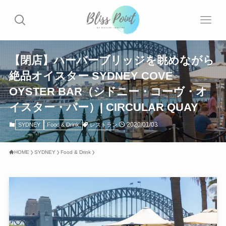
【閉店】ハーバーブリッジを眺めながら
絶品オイスター SYDNEY COVE
OYSTER BAR（シドニー・コーヴ・オ
イスター・バー）| CIRCULAR QUAY
2020/01/03
レストラン
SYDNEY
Food & Drink
HOME
SYDNEY
Food & Drink