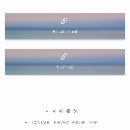
Blissful Point
たびハピ
CONTACT
PRIVACY POLICY
MAP