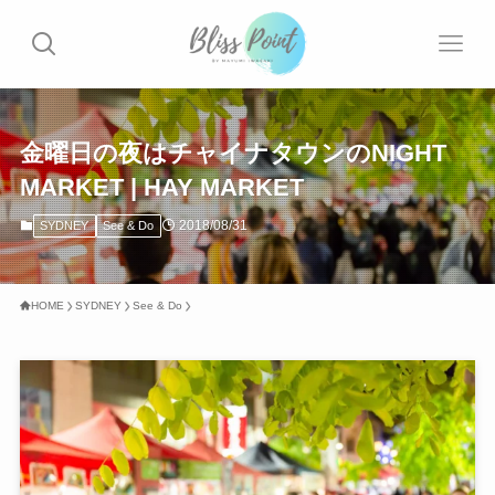
金曜日の夜はチャイナタウンのNIGHT
MARKET | HAY MARKET
2018/08/31
SYDNEY
See & Do
HOME
SYDNEY
See & Do