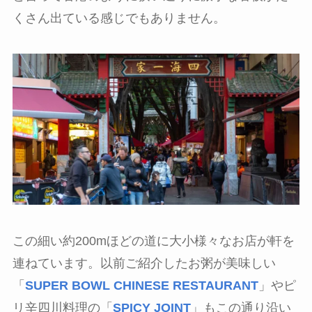
くさん出ている感じでもありません。
この細い約200mほどの道に大小様々なお店が軒を
連ねています。以前ご紹介したお粥が美味しい
「
SUPER BOWL CHINESE RESTAURANT
」やピ
リ辛四川料理の「
SPICY JOINT
」もこの通り沿い