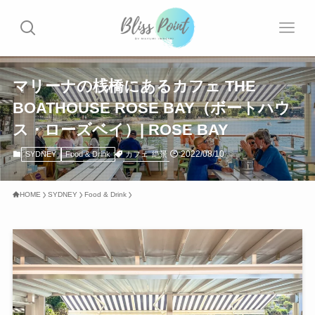
マリーナの桟橋にあるカフェ THE
BOATHOUSE ROSE BAY（ボートハウ
ス・ローズベイ）| ROSE BAY
2022/08/10
カフェ
絶景
SYDNEY
Food & Drink
HOME
SYDNEY
Food & Drink