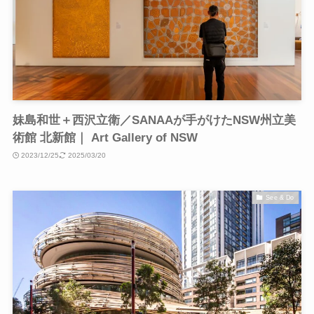
妹島和世＋西沢立衛／SANAAが手がけたNSW州立美
術館 北新館｜ Art Gallery of NSW
2023/12/25
2025/03/20
See & Do